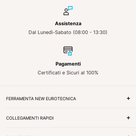
Assistenza
Dal Lunedì-Sabato (08:00 - 13:30)
Pagamenti
Certificati e Sicuri al 100%
FERRAMENTA NEW EUROTECNICA
Qualità , affidabilità e convenienza.
COLLEGAMENTI RAPIDI
Caratteristiche di una grande attività che da 40
Blog New Eurotecnica
anni soddisfa le esigenze di tutti i suoi clienti.