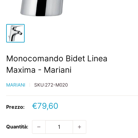
Monocomando Bidet Linea
Maxima - Mariani
MARIANI
SKU:
272-M020
Prezzo
€79,60
Prezzo:
scontato
Quantità: